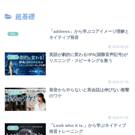
超基礎
「address」から学ぶコアイメージ理解と
IPA
ネイティブ発音
2026.08.08
英語が劇的に変わる!IPA(国際音声記号)が
IPA
リスニング・スピーキングを救う
2026.07.29
発音からやらないと英会話は伸びない衝撃
超基礎
のワケ
2026.07.29
「Look who it is.」から学ぶネイティブ
IPA
発音トレーニング