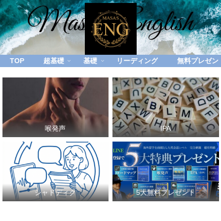
TOP
超基礎
基礎
リーディング
無料プレゼン
喉発声
IPA
シャドディク
5大無料プレゼント